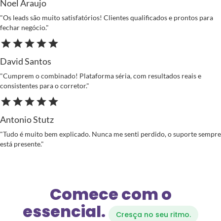
Noel Araujo
"Os leads são muito satisfatórios! Clientes qualificados e prontos para
fechar negócio."
star
star
star
star
star
David Santos
"Cumprem o combinado! Plataforma séria, com resultados reais e
consistentes para o corretor."
star
star
star
star
star
Antonio Stutz
"Tudo é muito bem explicado. Nunca me senti perdido, o suporte sempre
está presente."
Comece com o
essencial.
Cresça no seu ritmo.