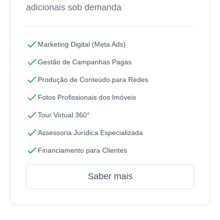
adicionais sob demanda
check
Marketing Digital (Meta Ads)
check
Gestão de Campanhas Pagas
check
Produção de Conteúdo para Redes
check
Fotos Profissionais dos Imóveis
check
Tour Virtual 360°
check
Assessoria Jurídica Especializada
check
Financiamento para Clientes
Saber mais