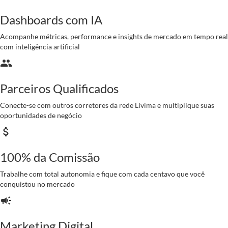
Dashboards com IA
Acompanhe métricas, performance e insights de mercado em tempo real
com inteligência artificial
group
Parceiros Qualificados
Conecte-se com outros corretores da rede Livima e multiplique suas
oportunidades de negócio
attach_money
100% da Comissão
Trabalhe com total autonomia e fique com cada centavo que você
conquistou no mercado
campaign
Marketing Digital