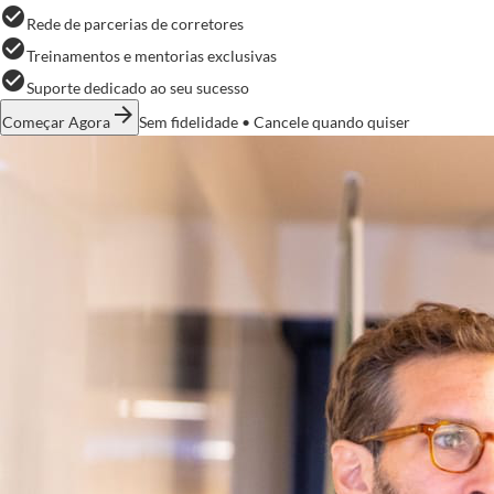
check_circle
Rede de parcerias de corretores
check_circle
Treinamentos e mentorias exclusivas
check_circle
Suporte dedicado ao seu sucesso
arrow_forward
Começar Agora
Sem fidelidade • Cancele quando quiser