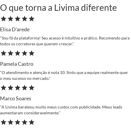
O que torna a Livima diferente
star
star
star
star
star
Elisa D'arede
"Sou fã da plataforma! Seu acesso é intuitivo e prático. Recomendo para
todos os corretores que querem crescer."
star
star
star
star
star
Pamela Castro
"O atendimento e atenção é nota 10. Sinto que a equipe realmente quer
o meu sucesso no mercado."
star
star
star
star
star
Marco Soares
"A Livima barateou muito meus custos com publicidade. Meus leads
aumentaram consideravelmente."
star
star
star
star
star