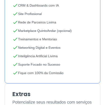
check
CRM & Dashboards com IA
check
Site Profissional
check
Rede de Parceiros Livima
check
Marketplace QuintoAndar (opcional)
check
Treinamentos e Mentorias
check
Networking Digital e Eventos
check
Inteligência Artificial Livima
check
Suporte Focado no Sucesso
check
Fique com 100% da Comissão
Extras
Potencialize seus resultados com serviços