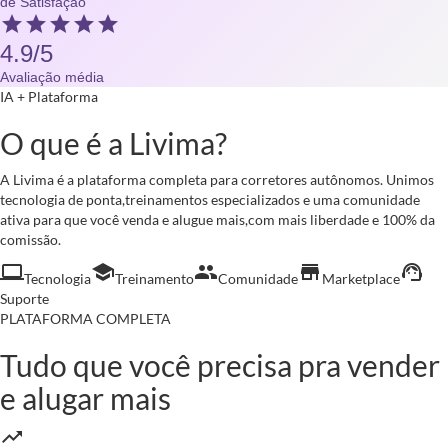
de Satisfação
star
star
star
star
star
4.9/5
Avaliação média
IA + Plataforma
O que é a Livima?
A Livima é a plataforma completa para corretores autônomos. Unimos
tecnologia de ponta,treinamentos especializados e uma comunidade
ativa para que você venda e alugue mais,com mais liberdade e 100% da
comissão.
computer
school
people
store
support_agent
Tecnologia
Treinamento
Comunidade
Marketplace
Suporte
PLATAFORMA COMPLETA
Tudo que você precisa pra
vender
e alugar mais
trending_up